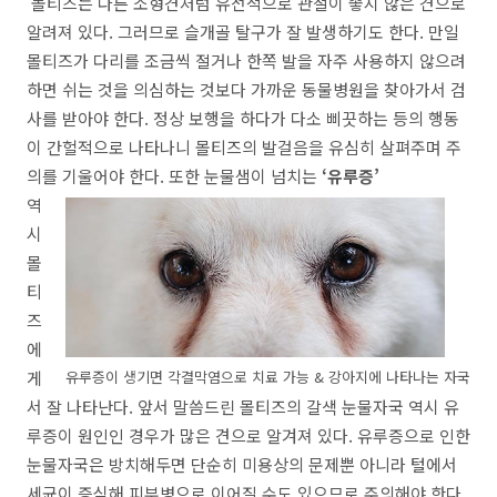
몰티즈는 다른 소형견처럼 유전적으로 관절이 좋지 않은 견으로
알려져 있다
.
그러므로 슬개골 탈구가 잘 발생하기도 한다
.
만일
몰티즈가 다리를 조금씩 절거나 한쪽 발을 자주 사용하지 않으려
하면 쉬는 것을 의심하는 것보다 가까운 동물병원을 찾아가서 검
사를 받아야 한다
.
정상 보행을 하다가 다소 삐끗하는 등의 행동
이 간헐적으로 나타나니 몰티즈의 발걸음을 유심히 살펴주며 주
의를 기울어야 한다
.
또한 눈물샘이 넘치는
‘
유루증
’
역
시
몰
티
즈
에
게
유루증이 생기면 각결막염으로 치료 가능 & 강아지에 나타나는 자국
서 잘 나타난다
.
앞서 말씀드린 몰티즈의 갈색 눈물자국 역시 유
루증이 원인인 경우가 많은 견으로 알겨져 있다
.
유루증으로 인한
눈물자국은 방치해두면 단순히 미용상의 문제뿐 아니라 털에서
세균이 증식해 피부병으로 이어질 수도 있으므로 주의해야 한다