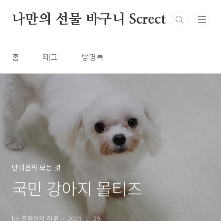
본문 바로가기
나만의 선물 바구니 Screct
홈
태그
방명록
반려견의 모든 것
국민 강아지 몰티즈
by 종꿍이의 하루
2023. 1. 29.