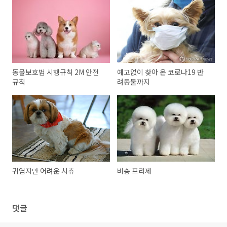
동물보호법 시행규칙 2M 안전
예고없이 찾아 온 코로나19 반
규칙
려동물까지
귀엽지만 어려운 시츄
비숑 프리제
댓글