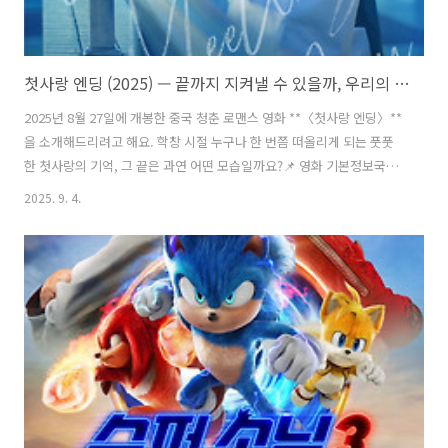
첫사랑 엔딩 (2025) — 끝까지 지켜낼 수 있을까, 우리의 첫사랑
2025년 8월 27일에 개봉한 중국 청춘 로맨스 영화 **〈첫사랑 엔딩〉**
을 소개해드리려고 해요. 학창 시절 누구나 한 번쯤 떠올리게 되는 풋풋
한 첫사랑의 기억, 그 끝은 과연 어떤 모습일까요?📌 영화 기본정보국내
개봉일: 2025년 8월 27일원개봉/러닝타임: 2023년 중국, 103분감독: 류
2025. 9. 4.
위린 (Liu Yulin)원작: 장하오천 소설집 나의 세상을 완성해줘 속 단편
〈念念相忘〉주요 출연: 류하오춘, 송위룡국내 배급: ㈜바이포엠스튜
디오📖 줄거리 (스포일러 無)공부도 잘하고 운동도 빠지는 게 없는 소녀
쉬녠녠(류하오춘).그리고 장난꾸러기 같지만 속은 순수한 소년 양쓰훠
(송위룡).사소한 오해로 시작된 세 번의 내기는 둘 사이에 미묘한 감정을
싹트게 만들어요.함께 웃고 울며 가장 빛나던 학창 시절..