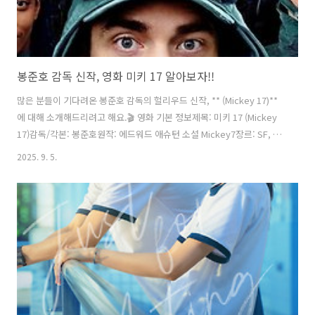
봉준호 감독 신작, 영화 미키 17 알아보자!!
많은 분들이 기다려온 봉준호 감독의 헐리우드 신작, ** (Mickey 17)**
에 대해 소개해드리려고 해요.🎬 영화 기본 정보제목: 미키 17 (Mickey
17)감독/각본: 봉준호원작: 에드워드 애슈턴 소설 Mickey7장르: SF, 블
랙 코미디개봉일:한국: 2025년 2월 28일미국: 2025년 3월 7일주연: 로
2025. 9. 5.
버트 패틴슨, 나오미 애키, 스티븐 연, 토니 콜렛, 마크 러펄로📖 줄거리
(스포일러 없음!)영화의 배경은 2050년, 얼음 행성 니플헤임.주인공 미
키 반스는 빚에서 벗어나기 위해 "익스펜더블"이라는 특수 임무를 맡습
니다. 익스펜더블이란?👉 죽으면 새로운 복제체로 ‘프린트’되어 다시 살
아나는 존재예요.즉, 죽음을 반복하며 살아남는 삶을 살아가야 하는 거
죠.그러던 중 미키는 지구 밖 식..