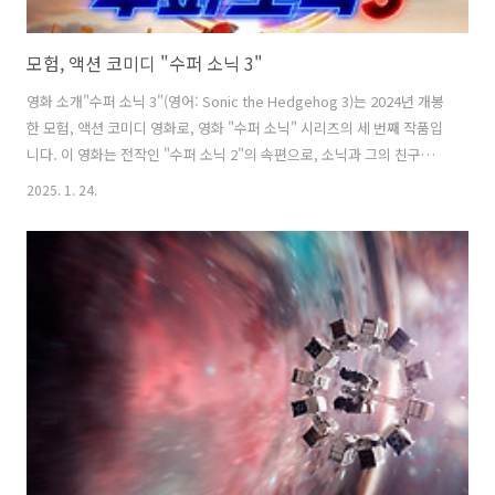
모험, 액션 코미디 "수퍼 소닉 3"
영화 소개"수퍼 소닉 3"(영어: Sonic the Hedgehog 3)는 2024년 개봉
한 모험, 액션 코미디 영화로, 영화 "수퍼 소닉" 시리즈의 세 번째 작품입
니다. 이 영화는 전작인 "수퍼 소닉 2"의 속편으로, 소닉과 그의 친구들
이 새로운 적과 맞서 싸우는 이야기를 담고 있습니다.줄거리영화는 소닉,
2025. 1. 24.
너클즈, 테일즈가 평화로운 일상을 보내고 있을 때 시작됩니다. 그러나
연구 시설에 50년간 잠들어 있던 사상 최강의 비밀 병기 "섀도우"가 탈주
하면서 상황이 급변합니다. 소닉과 그의 친구들은 섀도우와의 대결을 준
비하며 다시 모이게 되고, 이 과정에서 그들은 다양한 모험을 겪게 됩니
다. 특히, 섀도우는 소닉보다 빠르고 강력한 능력을 지닌 캐릭터로, 이로
인해 긴장감 넘치는 전투가 펼쳐집니다.출연진소닉:..