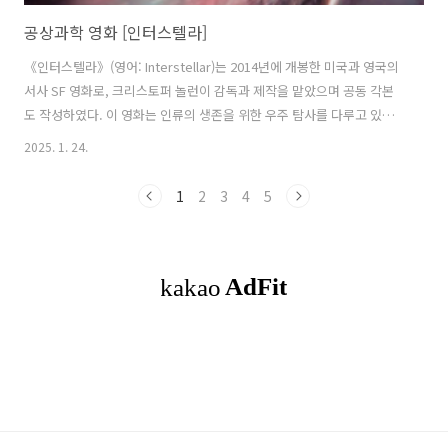
공상과학 영화 [인터스텔라]
《인터스텔라》(영어: Interstellar)는 2014년에 개봉한 미국과 영국의
서사 SF 영화로, 크리스토퍼 놀런이 감독과 제작을 맡았으며 공동 각본
도 작성하였다. 이 영화는 인류의 생존을 위한 우주 탐사를 다루고 있으
며, 복잡한 과학적 개념과 감정적인 이야기 요소가 결합되어 있다.줄거리
2025. 1. 24.
영화는 서기 2067년을 배경으로 하며, 인류는 기후 변화와 식량 부족으
로 위기에 처해 있다. 주인공 쿠퍼(매튜 맥커너히 분)는 NASA의 비밀 임
1
2
3
4
5
무에 참여하게 되어, 웜홀을 통해 다른 은하계로 여행하며 인류가 생존할
수 있는 새로운 행성을 찾으려 한다. 이 과정에서 그는 가족과의 관계, 시
간의 상대성, 그리고 사랑의 힘에 대해 깊이 고민하게 된다.주요 등장인
물쿠퍼: 매튜 맥커너히아멜리아 브랜드: 앤 해서웨이브랜드 교..