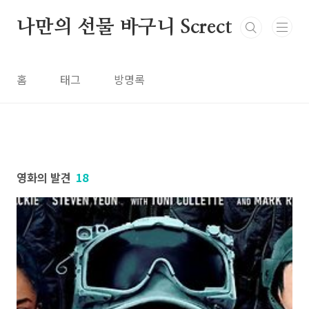
본문 바로가기
나만의 선물 바구니 Screct
홈
태그
방명록
영화의 발견
18