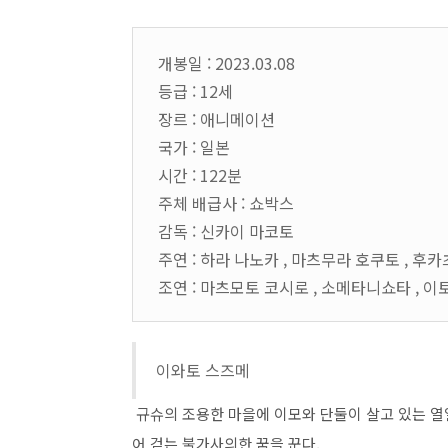
개봉일 : 2023.03.08
등급 : 12세
장르 : 애니메이션
국가 : 일본
시간 : 122분
주체 배급사 : 쇼박스
감독 : 신카이 마코토
주연 : 하라 나노카 , 마츠무라 호쿠토 , 후
조연 : 마츠모토 코시로 , 소메타니쇼타 , 이
이와토 스즈메
규슈의 조용한 마을에 이모와 단둘이 살고 있는 열
어 걷는 불가사의한 꿈을 꾼다.