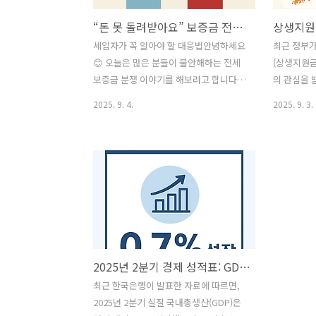
“돈 못 돌려받아요” 보증금 전쟁~ 1년 만에 폭증!
세입자가 꼭 알아야 할 대응법안녕하세요
최근 정부
😊 오늘은 많은 분들이 불안해하는 전세
(상생지원금
보증금 분쟁 이야기를 해보려고 합니다.
의 관심을 
최근 뉴스에서 보셨을 텐데요, “보증금을
비교했을 때
2025. 9. 4.
2025. 9. 3.
못 돌려받았다”는 사례가 불과 1년 사이
로 얼마를 
두 배 이상 늘어났다는 소식이 전해졌습
요.✅ 상생
니다.그럼 도대체 왜 이런 일이 벌어지는
국민을 대상
걸까요? 또, 세입자는 어떤 대응 방법을
층과 지역에
알아야 할까요?📊 1. 보증금 분쟁, 얼마나
반 국민: 
늘었을까?2022년: 약 3,700여 건2023
30만 원기
년: 약 7,800여 건불과 1년 만에 두 배 이
추가 지원비
상 늘어난 셈입니다.5년 전과 비교해도 무
험 농어촌: 
려 36% 이상 증가했어요.이 수치는 단순
원까지 받을
2025년 2분기 경제 성적표: GDP 0.7% 성장, GNI 1.0% 증가
히 숫자가 아니라, 수천 명의 세입자들이
기초생활수급자
삶의 터전을 잃을 위기에 놓였다는 의미
만 원을 수
최근 한국은행이 발표한 자료에 따르면,
이기도 합니다.🏠 2. 왜 이렇게 늘었을까?
정리2차는 
2025년 2분기 실질 국내총생산(GDP)은