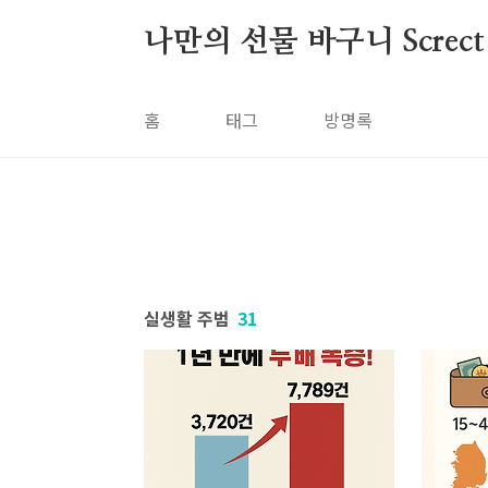
본문 바로가기
나만의 선물 바구니 Screct
홈
태그
방명록
실생활 주범
31