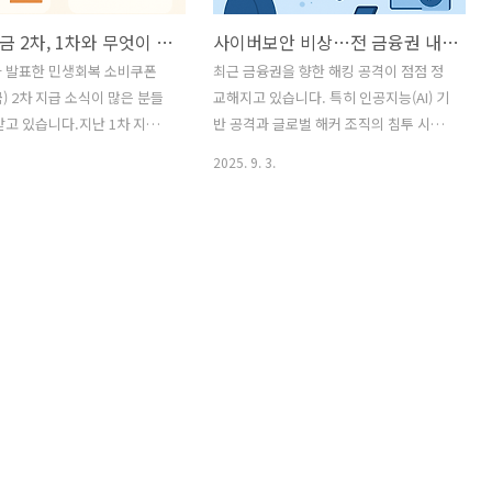
상생지원금 2차, 1차와 무엇이 다를까? 지급 대상부터 신청 방법까지 총정리!
사이버보안 비상…전 금융권 내일부터 ‘블라인드 모의해킹’ 돌입
가 발표한 민생회복 소비쿠폰
최근 금융권을 향한 해킹 공격이 점점 정
) 2차 지급 소식이 많은 분들
교해지고 있습니다. 특히 인공지능(AI) 기
받고 있습니다.지난 1차 지급과
반 공격과 글로벌 해커 조직의 침투 시도
 어떤 차이가 있는지, 또 실제
가 늘어나면서, 금융 보안의 최전선에 서
2025. 9. 3.
받을 수 있는지 정리해드릴게
있는 은행과 증권사, 카드사들이 긴장의
지원금 1차 정리1차 지원은 전
끈을 바짝 조이고 있습니다.그 가운데 내
으로 기본 지급되었으며, 계
일부터 전 금융권이 ‘블라인드 모의해
 따라 차등이 있었습니다.일
킹’에 돌입합니다.이번 점검은 단순한 보
15만 원차상위계층·한부모가족:
안 점검을 넘어, 실제 해커의 공격 상황을
초생활수급자: 40만 원지역별
그대로 재현해보는 ‘실전 훈련’에 가깝습
수도권: +3만 원인구소멸 위
니다.블라인드 모의해킹이란?블라인드
+5만 원👉 따라서 최대 48만
모의해킹은 말 그대로 사전에 공지하지
 수 있었죠.예를 들어 농어촌
않고 진행하는 해킹 시뮬레이션입니다.사
는 40만 + 3만 + 5만 = 48
내 IT팀이나 보안 담당자가 모르는 상태에
령했습니다.✅ 상생지원금 2차
서외부 전문 보안 기관이나 화이트 해커
조금 다릅니다. 소득 하위
들이실제 해킹 기법을 활용해 시스템에