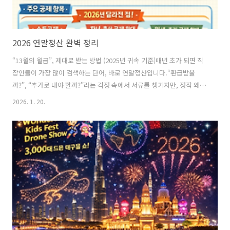
2026 연말정산 완벽 정리
“13월의 월급”, 제대로 받는 방법 (2025년 귀속 기준)매년 초가 되면 직
장인들이 가장 많이 검색하는 단어, 바로 연말정산입니다.“환급받을
까?”, “추가로 내야 할까?”라는 걱정 속에서 서류를 챙기지만, 정작 왜 하
는지, 어떻게 계산되는지는 헷갈리는 경우가 많습니다.오늘은 연말정산
2026. 1. 20.
의 기본 개념부터 2026년에 달라진 핵심 포인트까지 한 번에 정리해 보
겠습니다.1. 연말정산이란 무엇일까?연말정산은 근로소득자가 1년 동안
미리 낸 소득세를 다시 계산하는 과정입니다.회사에서는 매달 급여를 줄
때 예상 소득을 기준으로 세금을 미리 떼어 납부합니다(원천징수).하지
만 실제로는 개인마다 공제받을 항목이 다르기 때문에, 연말에 정확한 세
금을 다시 계산하게 됩니다.✔ 세금을 많이 냈다면 → 환급✔ 세금을 적
게 냈다..