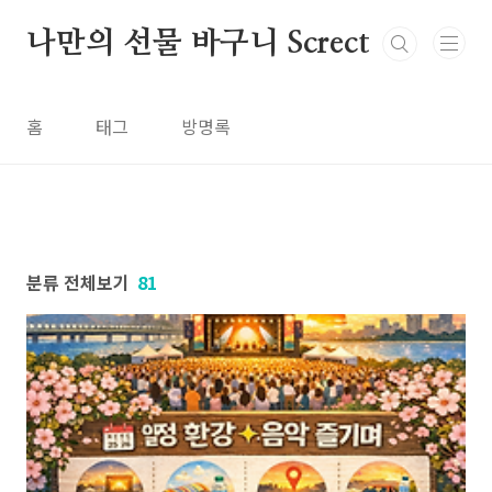
본문 바로가기
나만의 선물 바구니 Screct
홈
태그
방명록
분류 전체보기
81