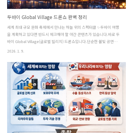
두바이 Global Village 드론쇼 완벽 정리
세계 최대 규모 문화 축제에서 만나는 하늘 위의 스펙터클 ✨두바이 여행
을 계획하고 있다면 반드시 체크해야 할 야간 콘텐츠가 있습니다.바로 두
바이 Global Village(글로벌 빌리지) 드론쇼입니다.단순한 불빛 공연을
넘어, 문화·스토리·첨단 기술이 결합된 이 드론쇼는 매 시즌 전 세계 관
2026. 1. 9.
광객들의 발길을 사로잡고 있습니다.Global Village란?Global Village
는 두바이를 대표하는 대형 문화 테마파크로,매년 가을부터 봄까지 운영
됩니다.전 세계 90여 개국 문화관 운영전통 공연, 콘서트, 퍼레이드글로
벌 음식 & 쇼핑가족·관광객 대상 엔터테인먼트의 집약체이 가운데 드론
쇼는 Global Village의 야간 하이라이트 이벤트로 꼽힙니다.Global
Village 드론쇼 개요✔ 수천 대 드론이 ..