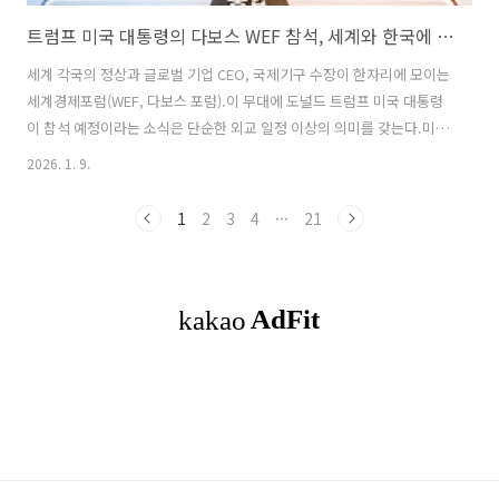
트럼프 미국 대통령의 다보스 WEF 참석, 세계와 한국에 미치는 영향은?
세계 각국의 정상과 글로벌 기업 CEO, 국제기구 수장이 한자리에 모이는
세계경제포럼(WEF, 다보스 포럼).이 무대에 도널드 트럼프 미국 대통령
이 참석 예정이라는 소식은 단순한 외교 일정 이상의 의미를 갖는다.미국
대통령의 메시지는 곧 세계 경제의 방향성이 되고, 이는 금융시장·무역·
2026. 1. 9.
기술·외교 전반에 파급력을 미친다.이번 글에서는 트럼프 대통령의 다보
스 참석이 세계에 주는 영향, 그리고 대한민국에 미치는 영향을 중심으로
1
2
3
4
···
21
자세히 살펴본다.1. 트럼프 대통령의 다보스 참석이 주목받는 이유다보
스 포럼은 단순한 경제 콘퍼런스가 아니다.이곳은 글로벌 경제 질서와 국
제 협력의 방향을 결정하는 정책 신호 발신지다.트럼프 대통령은 과거에
도 다보스 무대에서“미국 우선주의(America First)”금리·환율·무역 정
책..