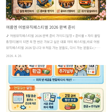
여름엔 어썸뮤직페스티벌 2026 완벽 준비
🎵 어썸뮤직페스티벌 2026 완벽 준비 가이드(일정 + 준비물 + 자리 꿀팁
총정리)봄이 되면 꼭 한 번은 가보고 싶은 대표 야외 페스티벌,바로 어썸
뮤직페스티벌 2026 입니다 🌸처음 가는 분들도, 다시 가는 분들도👉 제
대로 즐기려면 준비가 정말 중요합니다오늘은 일정부터 준비물, 자리 꿀
2026. 4. 20.
팁, 총정리까지한 번에 정리해드릴게요 👍📅 1. 어썸뮤직페스티벌 2026
일정📍 장소: 난지한강공원📅 날짜: 2026년 4월 25일(토) ~ 4월 26일
(일)⏱ 공연 시간: 하루 약 9시간 진행👉 특징낮부터 밤까지 이어지는 장
시간 공연노을 시간대(저녁)가 하이라이트✔ TIP👉 체력 분배가 중요합
니다 (초반에 힘 빼면 후반 힘듦)🎒 2. 준비물 핵심 정리✔ 필수 준비물돗
자리 (자리 확보 필수)보조배터리물 ..