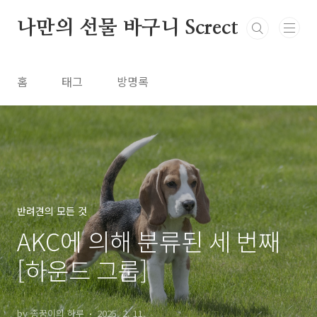
본문 바로가기
나만의 선물 바구니 Screct
홈
태그
방명록
반려견의 모든 것
AKC에 의해 분류된 세 번째
[하운드 그룹]
by 종꿍이의 하루
2025. 2. 11.