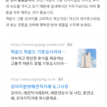
과 속도를 가지고 있기 때문에 실내에서만 키우기보다는 야외 활
동을 자주 해주는 것이 좋습니다.
하운드 그룹 강아지를 고려하고 계신가요? 자신의 라이프스타일
과 맞는 견종을 선택해 행복한 반려 생활을 시작해 보세요!
https://hound-gijang.imweb.me/
광고
하운드 하운드 기장오시리아점
휘트니스센터 무료이용가능
아늑하고 편안한 휴식을 제공하는
고품격 하운드 호텔 기장오시리아점
입니다. 조식, 휘트니스센터, 세탁실,
비즈니스센터 등 무료로 다양한 서
비스를 누려보세요.
http://www.dogsijang.co.kr
광고
강아지분양애견직거래 도그시장
강아지, 애견직거래장터, 애완견상식 및 사진, 종견교
배, 강아지직거래 게시판제공.