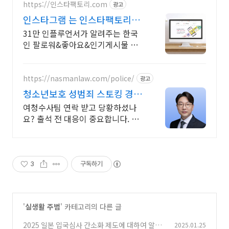
https://인스타팩토리.com
광고
인스타그램 는 인스타팩토리
100% 실제 한국인 증가
31만 인플루언서가 알려주는 한국
인 팔로워&좋아요&인기게시물 노
출 관리 31만 인플루언서가 알려주
는 한국인 팔로워&좋아요&인기게
시물 노출 관리
https://nasmanlaw.com/police/
광고
청소년보호 성범죄 스토킹 경찰
조사 대응
여청수사팀 연락 받고 당황하셨나
요? 출석 전 대응이 중요합니다. 변
호사 긴급상담. 혼자 끙끙 앓지 마세
요. 변호사에게 물어보는 것이 가장
빠르고 정확합니다.
3
구독하기
'
실생활 주범
' 카테고리의 다른 글
2025 일본 입국심사 간소화 제도에 대하여 알아
2025.01.25