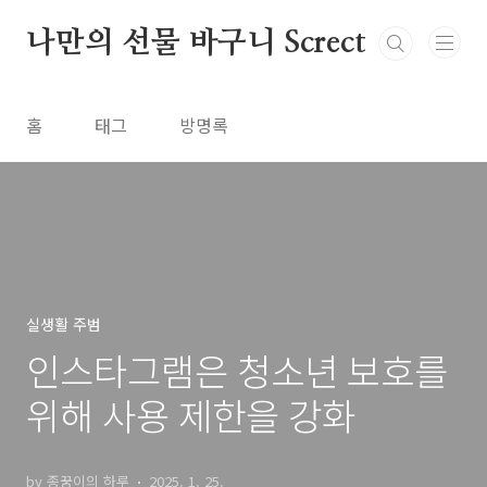
본문 바로가기
나만의 선물 바구니 Screct
홈
태그
방명록
실생활 주범
인스타그램은 청소년 보호를
위해 사용 제한을 강화
by 종꿍이의 하루
2025. 1. 25.